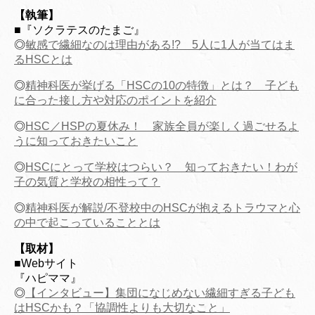
【執筆】
■『ソクラテスのたまご』
◎
敏感で繊細なのは理由がある!? 5人に1人が当てはま
るHSCとは
◎
精神科医が挙げる「HSCの10の特徴」とは？ 子ども
に合った接し方や対応のポイントを紹介
◎
HSC／HSPの夏休み！ 家族全員が楽しく過ごせるよ
うに知っておきたいこと
◎
HSCにとって学校はつらい？ 知っておきたい！わが
子の気質と学校の相性って？
◎
精神科医が解説/不登校中のHSCが抱えるトラウマと心
の中で起こっていることとは
【取材】
■Webサイト
『ハピママ』
◎
【インタビュー】集団になじめない繊細すぎる子ども
はHSCかも？「協調性よりも大切なこと」