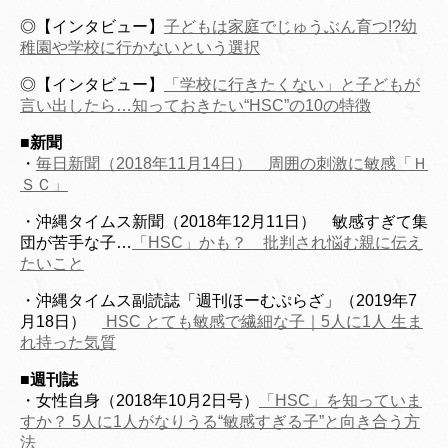
◎【インタビュー】
子どもは家庭でじゅうぶん育つ!?幼
稚園や学校に行かないという選択
◎【インタビュー】
「学校に行きたくない」と子どもが
言い出したら…知っておきたい“HSC”の10の特徴
■
新聞
・
毎日新聞（2018年11月14日） 周囲の刺激に敏感「Ｈ
ＳＣ」
・沖縄タイムス新聞（2018年12月11日） 敏感すぎて集
団が苦手な子…
「HSC」かも？ 批判され悩む親に伝え
たいこと
・沖縄タイムス副読誌「週刊ほーむぷらざ」（2019年7
月18日）
HSC とても敏感で繊細な子｜5人に1人 生ま
れ持った気質
■週刊誌
・女性自身（2018年10月2日号）
「HSC」を知っていま
すか？ 5人に1人がなりうる“敏感すぎる子”と向き合う方
法