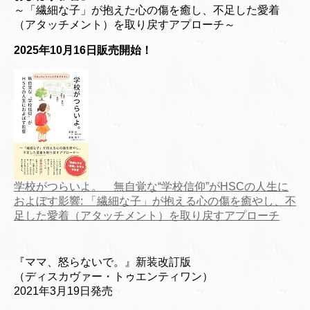
～「繊細な子」が抱えた心の傷を癒し、不足した愛着
（アタッチメント）を取り戻すアプローチ～
2025年10月16日販売開始！
学校がつらいよ。 無自覚な“学校信仰”がHSCの人生に
およぼす影響: 「繊細な子」が抱える心の傷を癒やし、不
足した愛着（アタッチメント）を取り戻すアプローチ
『ママ、怒らないで。』新装改訂版
（ディスカヴァー・トゥエンティワン）
2021年3月19日発売