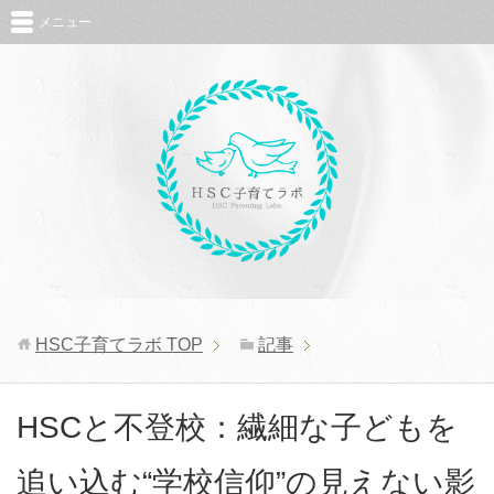
メニュー
HSC子育てラボ
TOP
記事
HSCと不登校：繊細な子どもを
追い込む“学校信仰”の見えない影