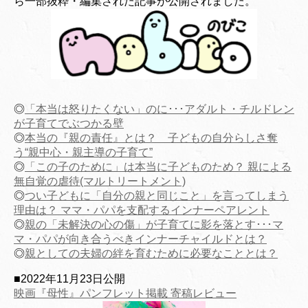
ら一部抜粋・編集された記事が公開されました。
◎
「本当は怒りたくない」のに･･･アダルト・チルドレン
が子育てでぶつかる壁
◎
本当の『親の責任』とは？ 子どもの自分らしさ奪
う“親中心・親主導の子育て”
◎
「この子のために」は本当に子どものため？ 親による
無自覚の虐待(マルトリートメント)
◎
つい子どもに「自分の親と同じこと」を言ってしまう
理由は？ ママ・パパを支配するインナーペアレント
◎
親の「未解決の心の傷」が子育てに影を落とす･･･マ
マ・パパが向き合うべきインナーチャイルドとは？
◎
親としての夫婦の絆を育むために必要なこととは？
■2022年11月23日公開
映画『母性』パンフレット掲載 寄稿レビュー