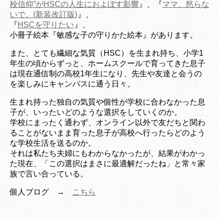
校信仰”がHSCの人生におよぼす影響
』、『
ママ、怒らな
いで。(新装改訂版)
』、
『
HSCを守りたい
』、
小冊子絵本『敏感な子の守りかた絵本』があります。
また、とても繊細な気質（HSC）を生まれ持ち、小学1
年生の頃からずっと、ホームスクールで育ってきた息子
は現在通信制の高校1年生になり、先生や友達と会うの
を楽しみにキャンパスに通う日々。
生まれ持った独自の気質や個性が学校に合わなかった息
子が、いったいどのような選択をして
いくのか。
学校にまったく通わず、オンライン以外で友だちと関わ
ることがないまま育った息子が
高校へ行ったらどのよう
な学校生活を送るのか。
それは私たち夫婦にもわからなかったが、結果がわかっ
た
現在、「この選択はまさに最適解だったね」
と常々家
族で言い合っている。
個人ブログ →
こちら