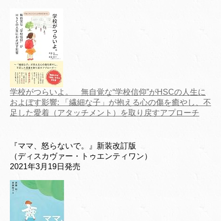
学校がつらいよ。 無自覚な“学校信仰”がHSCの人生に
およぼす影響: 「繊細な子」が抱える心の傷を癒やし、不
足した愛着（アタッチメント）を取り戻すアプローチ
『ママ、怒らないで。』新装改訂版
（ディスカヴァー・トゥエンティワン）
2021年3月19日発売