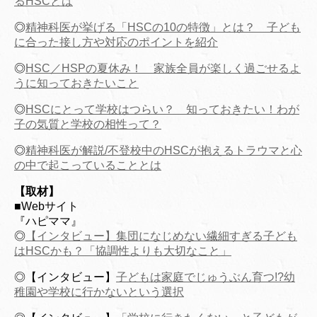
るHSCとは
◎
精神科医が挙げる「HSCの10の特徴」とは？ 子ども
に合った接し方や対応のポイントを紹介
◎
HSC／HSPの夏休み！ 家族全員が楽しく過ごせるよ
うに知っておきたいこと
◎
HSCにとって学校はつらい？ 知っておきたい！わが
子の気質と学校の相性って？
◎
精神科医が解説/不登校中のHSCが抱えるトラウマと心
の中で起こっていることとは
【取材】
■Webサイト
『ハピママ』
◎
【インタビュー】集団になじめない繊細すぎる子ども
はHSCかも？「協調性よりも大切なこと」
◎【インタビュー】
子どもは家庭でじゅうぶん育つ!?幼
稚園や学校に行かないという選択