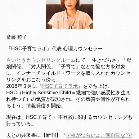
斎藤 暁子
『HSC子育てラボ』代表 心理カウンセラー
さいとうカウンセリングルーム
にて 「生きづらさ」「母
娘関係」「対人関係」「子育て」などで悩む方を対象
に、インナーチャイルド・ワークを取り入れたカウンセ
リングをおこなう傍ら、
2018年３月に『
HSC子育てラボ
』を立ち上げ、
HSC（Highly Sensitive Child＝繊細で強い感受性を生ま
れ持つ子）の気質が認知され、その気質や個性が守られ
るよう、情報発信を開始。
現在は、HSC子育て・ 不登校に関するカウンセリングも
行っている。
夫との共著書に【新刊】『
学校がつらいよ。無自覚な“学