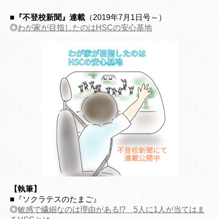
■『不登校新聞』連載
（2019年7月1日号～）
◎
わが家が目指したのはHSCの安心基地
【執筆】
■『ソクラテスのたまご』
◎
敏感で繊細なのは理由がある!? 5人に1人が当てはま