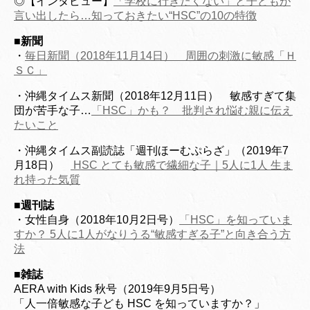
◎【インタビュー】
「学校に行きたくない」と子どもが
言い出したら…知っておきたい“HSC”の10の特徴
■
新聞
・
毎日新聞（2018年11月14日） 周囲の刺激に敏感「Ｈ
ＳＣ」
・沖縄タイムス新聞（2018年12月11日） 敏感すぎて集
団が苦手な子…
「HSC」かも？ 批判され悩む親に伝え
たいこと
・沖縄タイムス副読誌「週刊ほーむぷらざ」（2019年7
月18日）
HSC とても敏感で繊細な子｜5人に1人 生ま
れ持った気質
■週刊誌
・女性自身（2018年10月2日号）
「HSC」を知っていま
すか？ 5人に1人がなりうる“敏感すぎる子”と向き合う方
法
■
雑誌
AERA with Kids 秋号（2019年9月5日号）
「人一倍敏感な子ども HSC を知っていますか？」