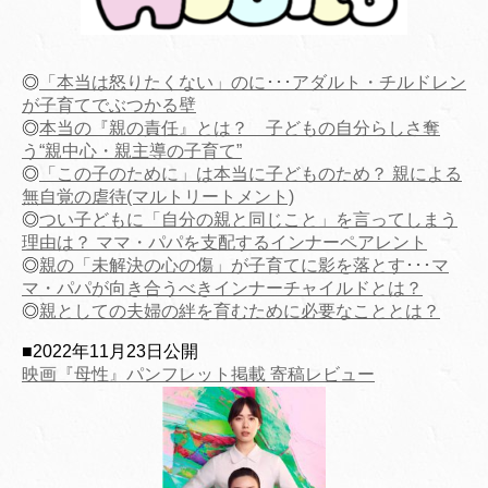
◎
「本当は怒りたくない」のに･･･アダルト・チルドレン
が子育てでぶつかる壁
◎
本当の『親の責任』とは？ 子どもの自分らしさ奪
う“親中心・親主導の子育て”
◎
「この子のために」は本当に子どものため？ 親による
無自覚の虐待(マルトリートメント)
◎
つい子どもに「自分の親と同じこと」を言ってしまう
理由は？ ママ・パパを支配するインナーペアレント
◎
親の「未解決の心の傷」が子育てに影を落とす･･･マ
マ・パパが向き合うべきインナーチャイルドとは？
◎
親としての夫婦の絆を育むために必要なこととは？
■2022年11月23日公開
映画『母性』パンフレット掲載 寄稿レビュー