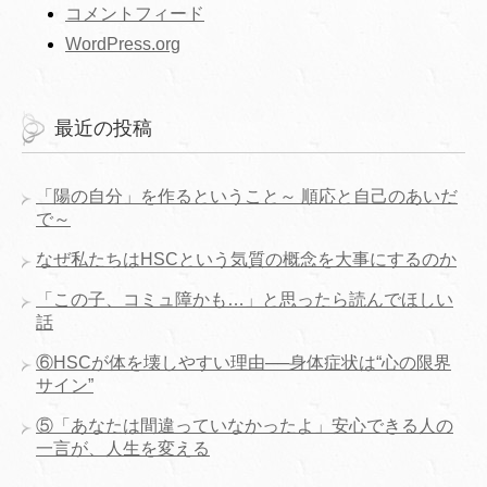
コメントフィード
WordPress.org
最近の投稿
「陽の自分」を作るということ～ 順応と自己のあいだ
で～
なぜ私たちはHSCという気質の概念を大事にするのか
「この子、コミュ障かも…」と思ったら読んでほしい
話
⑥HSCが体を壊しやすい理由──身体症状は“心の限界
サイン”
⑤「あなたは間違っていなかったよ」安心できる人の
一言が、人生を変える