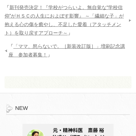
「
新刊発売決定！『学校がつらいよ。無自覚な“学校信
仰”がＨＳＣの人生におよぼす影響』 ～「繊細な子」が
抱える心の傷を癒やし、不足した愛着（アタッチメン
ト）を取り戻すアプローチ～
」
「
「ママ、怒らないで。［新装改訂版］」増刷記念講
座 参加者募集！
」
NEW