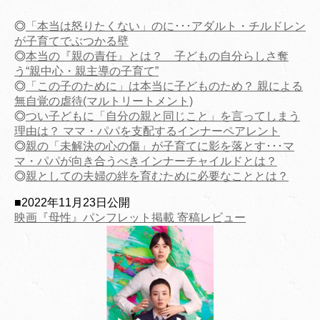
◎
「本当は怒りたくない」のに･･･アダルト・チルドレン
が子育てでぶつかる壁
◎
本当の『親の責任』とは？ 子どもの自分らしさ奪
う“親中心・親主導の子育て”
◎
「この子のために」は本当に子どものため？ 親による
無自覚の虐待(マルトリートメント)
◎
つい子どもに「自分の親と同じこと」を言ってしまう
理由は？ ママ・パパを支配するインナーペアレント
◎
親の「未解決の心の傷」が子育てに影を落とす･･･マ
マ・パパが向き合うべきインナーチャイルドとは？
◎
親としての夫婦の絆を育むために必要なこととは？
■2022年11月23日公開
映画『母性』パンフレット掲載 寄稿レビュー