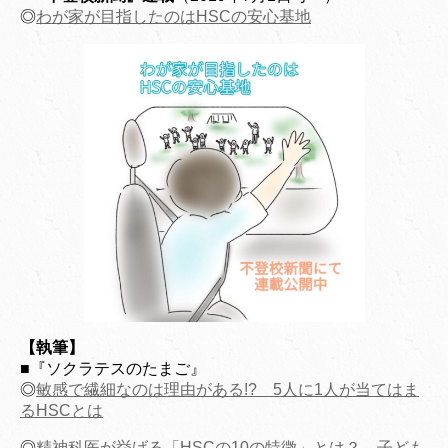
◎
わが家が目指したのはHSCの安心基地
【執筆】
■『ソクラテスのたまご』
◎
敏感で繊細なのは理由がある!? 5人に1人が当てはま
るHSCとは
◎
精神科医が挙げる「HSCの10の特徴」とは？ 子ども