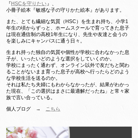
『
HSCを守りたい
』、
小冊子絵本『敏感な子の守りかた絵本』があります。
また、とても繊細な気質（HSC）を生まれ持ち、小学1
年生の頃からずっと、ホームスクールで育ってきた息子
は現在通信制の高校1年生になり、先生や友達と会うの
を楽しみにキャンパスに通う日々。
生まれ持った独自の気質や個性が学校に合わなかった息
子が、いったいどのような選択をして
いくのか。
学校にまったく通わず、オンライン以外で友だちと関わ
ることがないまま育った息子が
高校へ行ったらどのよう
な学校生活を送るのか。
それは私たち夫婦にもわからなかったが、結果がわかっ
た
現在、「この選択はまさに最適解だったね」
と常々家
族で言い合っている。
個人ブログ →
こちら