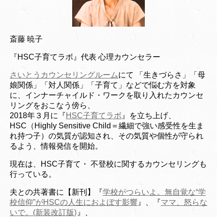
斎藤 暁子
『HSC子育てラボ』代表 心理カウンセラー
さいとうカウンセリングルーム
にて 「生きづらさ」「母
娘関係」「対人関係」「子育て」などで悩む方を対象
に、インナーチャイルド・ワークを取り入れたカウンセ
リングをおこなう傍ら、
2018年３月に『
HSC子育てラボ
』を立ち上げ、
HSC（Highly Sensitive Child＝繊細で強い感受性を生ま
れ持つ子）の気質が認知され、その気質や個性が守られ
るよう、情報発信を開始。
現在は、HSC子育て・ 不登校に関するカウンセリングも
行っている。
夫との共著書に【新刊】『
学校がつらいよ。無自覚な“学
校信仰”がHSCの人生におよぼす影響
』、『
ママ、怒らな
いで。(新装改訂版)
』、