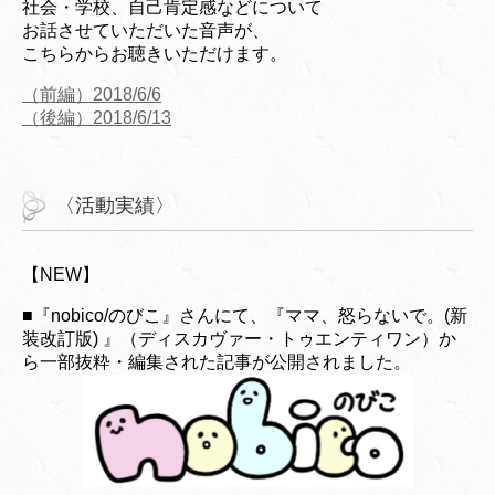
社会・学校、自己肯定感などについて
お話させていただいた音声が、
こちらからお聴きいただけます。
（前編）2018/6/6
（後編）2018/6/13
〈活動実績〉
【NEW】
■『nobico/のびこ』さんにて、『ママ、怒らないで。(新
装改訂版) 』（ディスカヴァー・トゥエンティワン）か
ら一部抜粋・編集された記事が公開されました。