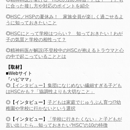
に合った接し方や対応のポイントを紹介
◎
HSC／HSPの夏休み！ 家族全員が楽しく過ごせるよ
うに知っておきたいこと
◎
HSCにとって学校はつらい？ 知っておきたい！わが
子の気質と学校の相性って？
◎
精神科医が解説/不登校中のHSCが抱えるトラウマと心
の中で起こっていることとは
【取材】
■Webサイト
『ハピママ』
◎
【インタビュー】集団になじめない繊細すぎる子ども
はHSCかも？「協調性よりも大切なこと」
◎【インタビュー】
子どもは家庭でじゅうぶん育つ!?幼
稚園や学校に行かないという選択
◎【インタビュー】
「学校に行きたくない」と子どもが
言い出したら…知っておきたい“HSC”の10の特徴