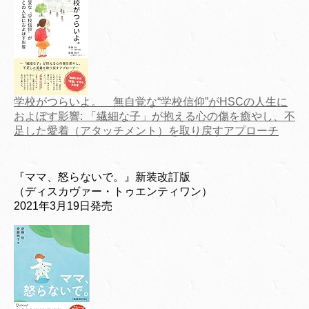
学校がつらいよ。 無自覚な“学校信仰”がHSCの人生に
およぼす影響: 「繊細な子」が抱える心の傷を癒やし、不
足した愛着（アタッチメント）を取り戻すアプローチ
『ママ、怒らないで。』新装改訂版
（ディスカヴァー・トゥエンティワン）
2021年3月19日発売