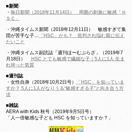
■
新聞
・
毎日新聞（2018年11月14日） 周囲の刺激に敏感「Ｈ
ＳＣ」
・沖縄タイムス新聞（2018年12月11日） 敏感すぎて集
団が苦手な子…
「HSC」かも？ 批判され悩む親に伝え
たいこと
・沖縄タイムス副読誌「週刊ほーむぷらざ」（2019年7
月18日）
HSC とても敏感で繊細な子｜5人に1人 生ま
れ持った気質
■週刊誌
・女性自身（2018年10月2日号）
「HSC」を知っていま
すか？ 5人に1人がなりうる“敏感すぎる子”と向き合う方
法
■
雑誌
AERA with Kids 秋号（2019年9月5日号）
「人一倍敏感な子ども HSC を知っていますか？」