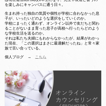
を楽しみにキャンパスに通う日々。
生まれ持った独自の気質や個性が学校に合わなかった息
子が、いったいどのような選択をして
いくのか。
学校にまったく通わず、オンライン以外で友だちと関わ
ることがないまま育った息子が
高校へ行ったらどのよう
な学校生活を送るのか。
それは私たち夫婦にもわからなかったが、結果がわかっ
た
現在、「この選択はまさに最適解だったね」
と常々家
族で言い合っている。
個人ブログ →
こちら