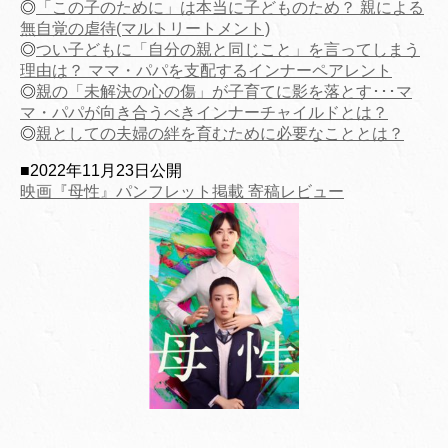
◎
「この子のために」は本当に子どものため？ 親による
無自覚の虐待(マルトリートメント)
◎
つい子どもに「自分の親と同じこと」を言ってしまう
理由は？ ママ・パパを支配するインナーペアレント
◎
親の「未解決の心の傷」が子育てに影を落とす･･･マ
マ・パパが向き合うべきインナーチャイルドとは？
◎
親としての夫婦の絆を育むために必要なこととは？
■2022年11月23日公開
映画『母性』パンフレット掲載 寄稿レビュー