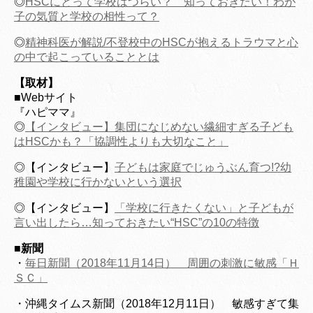
◎
HSCにとって学校はつらい？ 知っておきたい！わが
子の気質と学校の相性って？
◎
精神科医が解説/不登校中のHSCが抱えるトラウマと心
の中で起こっていることとは
【取材】
■Webサイト
『ハピママ』
◎
【インタビュー】集団になじめない繊細すぎる子ども
はHSCかも？「協調性よりも大切なこと」
◎【インタビュー】
子どもは家庭でじゅうぶん育つ!?幼
稚園や学校に行かないという選択
◎【インタビュー】
「学校に行きたくない」と子どもが
言い出したら…知っておきたい“HSC”の10の特徴
■
新聞
・
毎日新聞（2018年11月14日） 周囲の刺激に敏感「Ｈ
ＳＣ」
・沖縄タイムス新聞（2018年12月11日） 敏感すぎて集