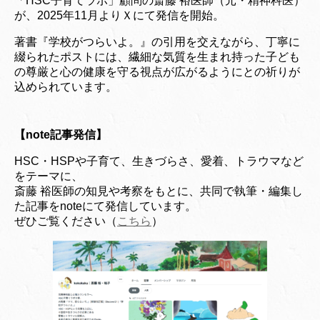
「HSC子育てラボ」顧問の斎藤 裕医師（元・精神科医）
が、2025年11月よりＸにて発信を開始。
著書『学校がつらいよ。』の引用を交えながら、丁寧に
綴られたポストには、繊細な気質を生まれ持った子ども
の尊厳と心の健康を守る視点が広がるようにとの祈りが
込められています。
【note記事発信】
HSC・HSPや子育て、生きづらさ、愛着、トラウマなど
をテーマに、
斎藤 裕医師の知見や考察をもとに、共同で執筆・編集し
た記事をnoteにて発信しています。
ぜひご覧ください（
こちら
）