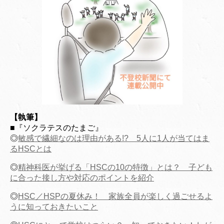
【執筆】
■『ソクラテスのたまご』
◎
敏感で繊細なのは理由がある!? 5人に1人が当てはま
るHSCとは
◎
精神科医が挙げる「HSCの10の特徴」とは？ 子ども
に合った接し方や対応のポイントを紹介
◎
HSC／HSPの夏休み！ 家族全員が楽しく過ごせるよ
うに知っておきたいこと