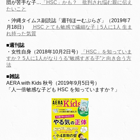
団が苦手な子…
「HSC」かも？ 批判され悩む親に伝え
たいこと
・沖縄タイムス副読誌「週刊ほーむぷらざ」（2019年7
月18日）
HSC とても敏感で繊細な子｜5人に1人 生ま
れ持った気質
■週刊誌
・女性自身（2018年10月2日号）
「HSC」を知っていま
すか？ 5人に1人がなりうる“敏感すぎる子”と向き合う方
法
■
雑誌
AERA with Kids 秋号（2019年9月5日号）
「人一倍敏感な子ども HSC を知っていますか？」