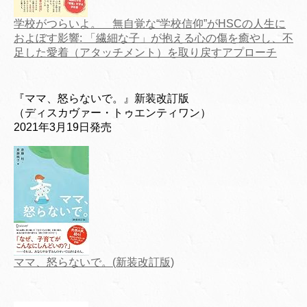
学校がつらいよ。 無自覚な“学校信仰”がHSCの人生に
およぼす影響: 「繊細な子」が抱える心の傷を癒やし、不
足した愛着（アタッチメント）を取り戻すアプローチ
『ママ、怒らないで。』新装改訂版
（ディスカヴァー・トゥエンティワン）
2021年3月19日発売
ママ、怒らないで。(新装改訂版)