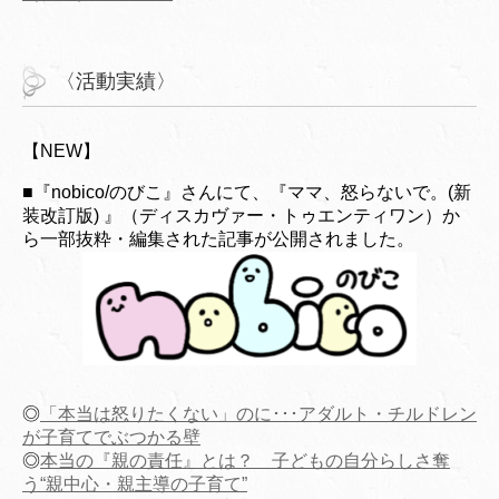
〈活動実績〉
【NEW】
■『nobico/のびこ』さんにて、『ママ、怒らないで。(新
装改訂版) 』（ディスカヴァー・トゥエンティワン）か
ら一部抜粋・編集された記事が公開されました。
◎
「本当は怒りたくない」のに･･･アダルト・チルドレン
が子育てでぶつかる壁
◎
本当の『親の責任』とは？ 子どもの自分らしさ奪
う“親中心・親主導の子育て”