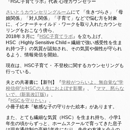
『HSC子育てラボ』代表 心理カウンセラー
さいとうカウンセリングルーム
にて 「生きづらさ」「母
娘関係」「対人関係」「子育て」などで悩む方を対象
に、インナーチャイルド・ワークを取り入れたカウンセ
リングをおこなう傍ら、
2018年３月に『
HSC子育てラボ
』を立ち上げ、
HSC（Highly Sensitive Child＝繊細で強い感受性を生ま
れ持つ子）の気質が認知され、その気質や個性が守られ
るよう、情報発信を開始。
現在は、HSC子育て・ 不登校に関するカウンセリングも
行っている。
夫との共著書に【新刊】『
学校がつらいよ。無自覚な“学
校信仰”がHSCの人生におよぼす影響
』、『
ママ、怒らな
いで。(新装改訂版)
』、
『
HSCを守りたい
』、
小冊子絵本『敏感な子の守りかた絵本』があります。
また、とても繊細な気質（HSC）を生まれ持ち、小学1
年生の頃からずっと、ホームスクールで育ってきた息子
は現在通信制の高校1年生になり、先生や友達と会うの