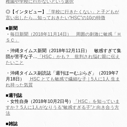
稚園や学校に行かないという選択
◎【インタビュー】
「学校に行きたくない」と子どもが
言い出したら…知っておきたい“HSC”の10の特徴
■
新聞
・
毎日新聞（2018年11月14日） 周囲の刺激に敏感「Ｈ
ＳＣ」
・沖縄タイムス新聞（2018年12月11日） 敏感すぎて集
団が苦手な子…
「HSC」かも？ 批判され悩む親に伝え
たいこと
・沖縄タイムス副読誌「週刊ほーむぷらざ」（2019年7
月18日）
HSC とても敏感で繊細な子｜5人に1人 生ま
れ持った気質
■週刊誌
・女性自身（2018年10月2日号）
「HSC」を知っていま
すか？ 5人に1人がなりうる“敏感すぎる子”と向き合う方
法
■
雑誌