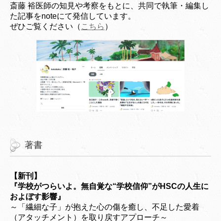
斎藤 裕医師の知見や考察をもとに、共同で執筆・編集し
た記事をnoteにて発信しています。
ぜひご覧ください（
こちら
）
著書
【新刊】
『学校がつらいよ。無自覚な“学校信仰”がHSCの人生に
およぼす影響』
～「繊細な子」が抱えた心の傷を癒し、不足した愛着
（アタッチメント）を取り戻すアプローチ～