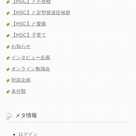
【HSC】と不登校
【HSC】と定型発達症候群
【HSC】と愛着
【HSC】子育て
お知らせ
インタビュー企画
オンライン勉強会
対談企画
未分類
メタ情報
ログイン