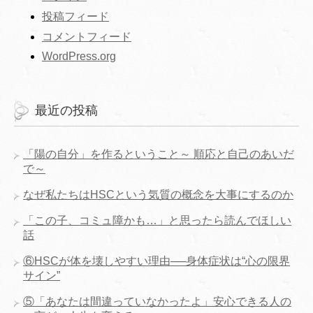
投稿フィード
コメントフィード
WordPress.org
最近の投稿
「陽の自分」を作るということ～ 順応と自己のあいだ
で～
なぜ私たちはHSCという気質の概念を大事にするのか
「この子、コミュ障かも…」と思ったら読んでほしい
話
⑥HSCが体を壊しやすい理由──身体症状は“心の限界
サイン”
⑤「あなたは間違っていなかったよ」安心できる人の