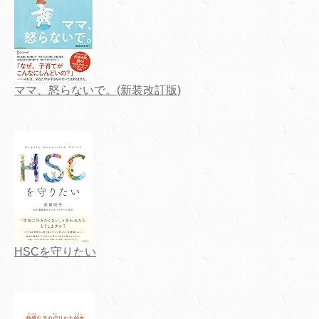
ママ、怒らないで。(新装改訂版)
HSCを守りたい