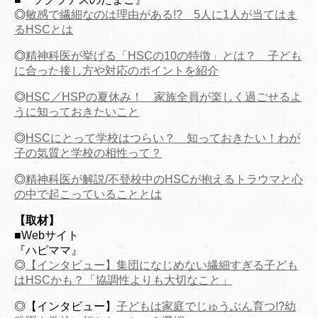
◎
敏感で繊細なのは理由がある!? 5人に1人が当てはま
るHSCとは
◎
精神科医が挙げる「HSCの10の特徴」とは？ 子ども
に合った接し方や対応のポイントを紹介
◎
HSC／HSPの夏休み！ 家族全員が楽しく過ごせるよ
うに知っておきたいこと
◎
HSCにとって学校はつらい？ 知っておきたい！わが
子の気質と学校の相性って？
◎
精神科医が解説/不登校中のHSCが抱えるトラウマと心
の中で起こっていることとは
【取材】
■Webサイト
『ハピママ』
◎
【インタビュー】集団になじめない繊細すぎる子ども
はHSCかも？「協調性よりも大切なこと」
◎【インタビュー】
子どもは家庭でじゅうぶん育つ!?幼