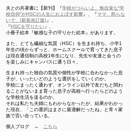
夫との共著書に【新刊】『
学校がつらいよ。無自覚な“学
校信仰”がHSCの人生におよぼす影響
』、『
ママ、怒らな
いで。(新装改訂版)
』、
『
HSCを守りたい
』、
小冊子絵本『敏感な子の守りかた絵本』があります。
また、とても繊細な気質（HSC）を生まれ持ち、小学1
年生の頃からずっと、ホームスクールで育ってきた息子
は現在通信制の高校1年生になり、先生や友達と会うの
を楽しみにキャンパスに通う日々。
生まれ持った独自の気質や個性が学校に合わなかった息
子が、いったいどのような選択をして
いくのか。
学校にまったく通わず、オンライン以外で友だちと関わ
ることがないまま育った息子が
高校へ行ったらどのよう
な学校生活を送るのか。
それは私たち夫婦にもわからなかったが、結果がわかっ
た
現在、「この選択はまさに最適解だったね」
と常々家
族で言い合っている。
個人ブログ →
こちら