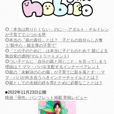
◎
「本当は怒りたくない」のに･･･アダルト・チルドレン
が子育てでぶつかる壁
◎
本当の『親の責任』とは？ 子どもの自分らしさ奪
う“親中心・親主導の子育て”
◎
「この子のために」は本当に子どものため？ 親による
無自覚の虐待(マルトリートメント)
◎
つい子どもに「自分の親と同じこと」を言ってしまう
理由は？ ママ・パパを支配するインナーペアレント
◎
親の「未解決の心の傷」が子育てに影を落とす･･･マ
マ・パパが向き合うべきインナーチャイルドとは？
◎
親としての夫婦の絆を育むために必要なこととは？
■2022年11月23日公開
映画『母性』パンフレット掲載 寄稿レビュー