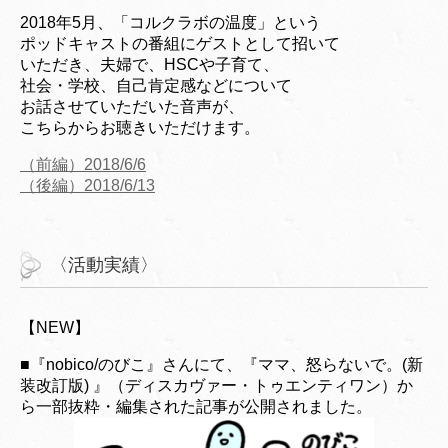
2018年5月、「コルクラボの温度」という
ポッドキャストの番組にゲストとして招いて
いただき、夫婦で、HSCや子育て、
社会・学校、自己肯定感などについて
お話させていただいた音声が、
こちらからお聴きいただけます。
（前編）2018/6/6
（後編）2018/6/13
〈活動実績〉
【NEW】
■『nobico/のびこ』さんにて、『ママ、怒らないで。(新
装改訂版) 』（ディスカヴァー・トゥエンティワン）か
ら一部抜粋・編集された記事が公開されました。