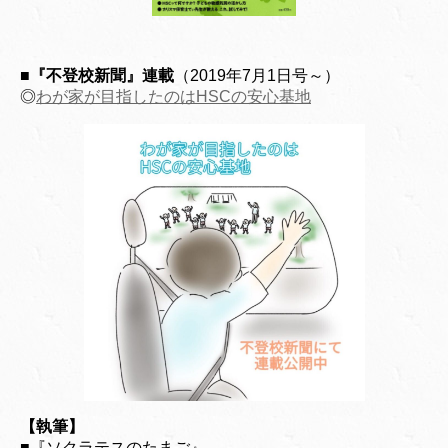
■『不登校新聞』連載
（2019年7月1日号～）
◎
わが家が目指したのはHSCの安心基地
【執筆】
■『ソクラテスのたまご』