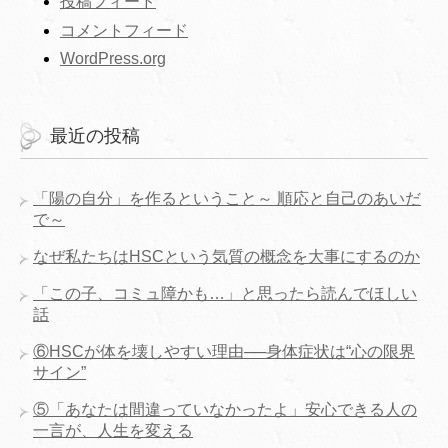
投稿フィード
コメントフィード
WordPress.org
最近の投稿
「陽の自分」を作るということ～ 順応と自己のあいだ
で～
なぜ私たちはHSCという気質の概念を大事にするのか
「この子、コミュ障かも…」と思ったら読んでほしい
話
⑥HSCが体を壊しやすい理由──身体症状は“心の限界
サイン”
⑤「あなたは間違っていなかったよ」安心できる人の
一言が、人生を変える