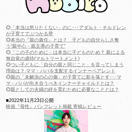
◎
「本当は怒りたくない」のに･･･アダルト・チルドレン
が子育てでぶつかる壁
◎
本当の『親の責任』とは？ 子どもの自分らしさ奪
う“親中心・親主導の子育て”
◎
「この子のために」は本当に子どものため？ 親による
無自覚の虐待(マルトリートメント)
◎
つい子どもに「自分の親と同じこと」を言ってしまう
理由は？ ママ・パパを支配するインナーペアレント
◎
親の「未解決の心の傷」が子育てに影を落とす･･･マ
マ・パパが向き合うべきインナーチャイルドとは？
◎
親としての夫婦の絆を育むために必要なこととは？
■2022年11月23日公開
映画『母性』パンフレット掲載 寄稿レビュー