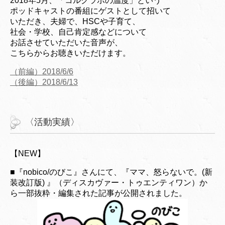
2018年5月、「コルクラボの温度」という
ポッドキャストの番組にゲストとして招いて
いただき、夫婦で、HSCや子育て、
社会・学校、自己肯定感などについて
お話させていただいた音声が、
こちらからお聴きいただけます。
（前編）2018/6/6
（後編）2018/6/13
〈活動実績〉
【NEW】
■『nobico/のびこ』さんにて、『ママ、怒らないで。(新
装改訂版) 』（ディスカヴァー・トゥエンティワン）か
ら一部抜粋・編集された記事が公開されました。