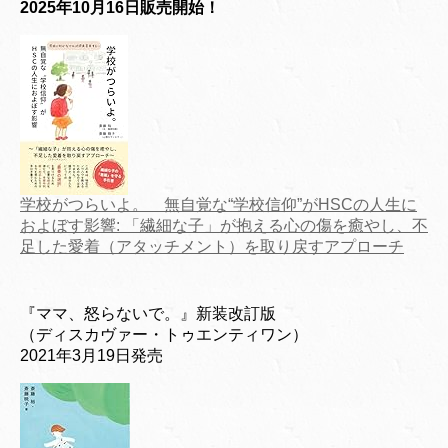
2025年10月16日販売開始！
学校がつらいよ。 無自覚な“学校信仰”がHSCの人生に
およぼす影響: 「繊細な子」が抱える心の傷を癒やし、不
足した愛着（アタッチメント）を取り戻すアプローチ
『ママ、怒らないで。』新装改訂版
（ディスカヴァー・トゥエンティワン）
2021年3月19日発売