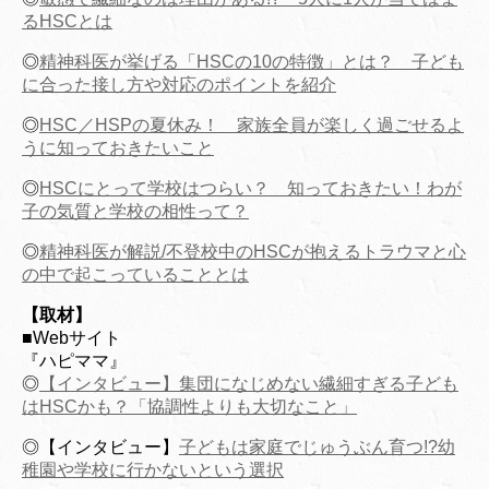
るHSCとは
◎
精神科医が挙げる「HSCの10の特徴」とは？ 子ども
に合った接し方や対応のポイントを紹介
◎
HSC／HSPの夏休み！ 家族全員が楽しく過ごせるよ
うに知っておきたいこと
◎
HSCにとって学校はつらい？ 知っておきたい！わが
子の気質と学校の相性って？
◎
精神科医が解説/不登校中のHSCが抱えるトラウマと心
の中で起こっていることとは
【取材】
■Webサイト
『ハピママ』
◎
【インタビュー】集団になじめない繊細すぎる子ども
はHSCかも？「協調性よりも大切なこと」
◎【インタビュー】
子どもは家庭でじゅうぶん育つ!?幼
稚園や学校に行かないという選択