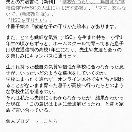
夫との共著書に【新刊】『
学校がつらいよ。無自覚な“学
校信仰”がHSCの人生におよぼす影響
』、『
ママ、怒らな
いで。(新装改訂版)
』、
『
HSCを守りたい
』、
小冊子絵本『敏感な子の守りかた絵本』があります。
また、とても繊細な気質（HSC）を生まれ持ち、小学1
年生の頃からずっと、ホームスクールで育ってきた息子
は現在通信制の高校1年生になり、先生や友達と会うの
を楽しみにキャンパスに通う日々。
生まれ持った独自の気質や個性が学校に合わなかった息
子が、いったいどのような選択をして
いくのか。
学校にまったく通わず、オンライン以外で友だちと関わ
ることがないまま育った息子が
高校へ行ったらどのよう
な学校生活を送るのか。
それは私たち夫婦にもわからなかったが、結果がわかっ
た
現在、「この選択はまさに最適解だったね」
と常々家
族で言い合っている。
個人ブログ →
こちら