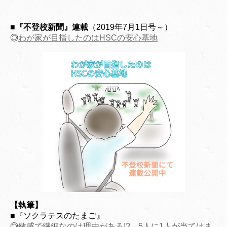
■『不登校新聞』連載
（2019年7月1日号～）
◎
わが家が目指したのはHSCの安心基地
【執筆】
■『ソクラテスのたまご』
◎
敏感で繊細なのは理由がある!? 5人に1人が当てはま