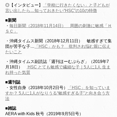
◎【インタビュー】
「学校に行きたくない」と子どもが
言い出したら…知っておきたい“HSC”の10の特徴
■
新聞
・
毎日新聞（2018年11月14日） 周囲の刺激に敏感「Ｈ
ＳＣ」
・沖縄タイムス新聞（2018年12月11日） 敏感すぎて集
団が苦手な子…
「HSC」かも？ 批判され悩む親に伝え
たいこと
・沖縄タイムス副読誌「週刊ほーむぷらざ」（2019年7
月18日）
HSC とても敏感で繊細な子｜5人に1人 生ま
れ持った気質
■週刊誌
・女性自身（2018年10月2日号）
「HSC」を知っていま
すか？ 5人に1人がなりうる“敏感すぎる子”と向き合う方
法
■
雑誌
AERA with Kids 秋号（2019年9月5日号）