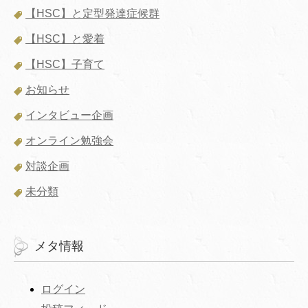
【HSC】と定型発達症候群
【HSC】と愛着
【HSC】子育て
お知らせ
インタビュー企画
オンライン勉強会
対談企画
未分類
メタ情報
ログイン